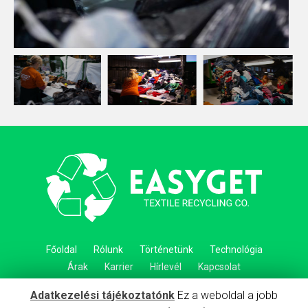
Főoldal
Rólunk
Történetünk
Technológia
Árak
Karrier
Hírlevél
Kapcsolat
Adatkezelési tájékoztatónk
Ez a weboldal a jobb
Adatkezelési tájékoztató
Impresszum