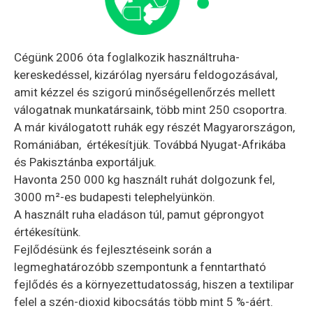
Cégünk 2006 óta foglalkozik használtruha-
kereskedéssel, kizárólag nyersáru feldogozásával,
amit kézzel és szigorú minőségellenőrzés mellett
válogatnak munkatársaink, több mint 250 csoportra.
A már kiválogatott ruhák egy részét Magyarországon,
Romániában, értékesítjük. Továbbá Nyugat-Afrikába
és Pakisztánba exportáljuk.
Havonta 250 000 kg használt ruhát dolgozunk fel,
3000 m²-es budapesti telephelyünkön.
A használt ruha eladáson túl, pamut géprongyot
értékesítünk.
Fejlődésünk és fejlesztéseink során a
legmeghatározóbb szempontunk a fenntartható
fejlődés és a környezettudatosság, hiszen a textilipar
felel a szén-dioxid kibocsátás több mint 5 %-áért.